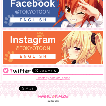
Twitter
@noratoto_anime
Tweets by noratoto_anime
©HARUKAZE