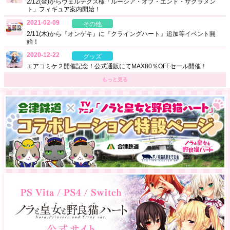
2/12(金)からヴェルテクス様「ルーシア・オブ・エンド・サクラメン
ト」フィギュア案内開始！
2021-02-09
その他
2/11(木)から『オンゲキ』に『クライングハート』追加等イベント開
始！
2020-12-22
グッズ
エアコミケ２開催記念！公式通販にてMAX80％OFFセール開催！
もっと見る