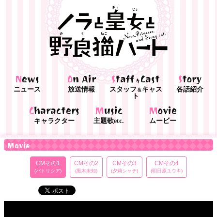
News
On Air
Staff
Cast
Story
&
ニュース
放送情報
スタッフ
キャス
各話紹介
＆
ト
Characters
Music
Movie
キャラクター
主題歌etc.
ムービー
Movie
CMその1
CMその2
CMその3
CMその4
(パトリシア)
(黒木未知)
(夕莉シャチ)
(明日原ユウキ)