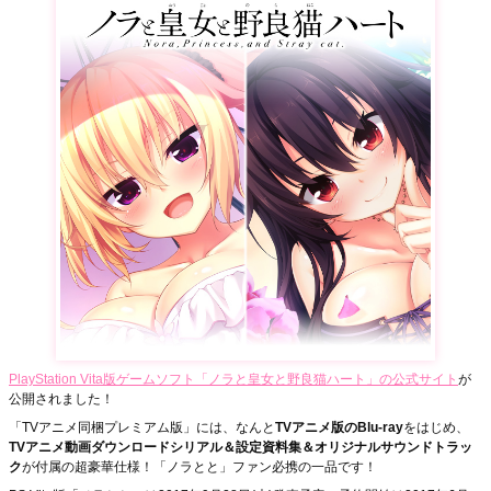
PlayStation Vita版ゲームソフト「ノラと皇女と野良猫ハート」の公式サイト
が
公開されました！
「TVアニメ同梱プレミアム版」には、なんと
TVアニメ版のBlu-ray
をはじめ、
TVアニメ動画ダウンロードシリアル＆設定資料集＆オリジナルサウンドトラッ
ク
が付属の超豪華仕様！「ノラとと」ファン必携の一品です！