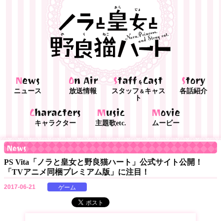
News
On Air
Staff
Cast
Story
&
ニュース
放送情報
スタッフ
キャス
各話紹介
＆
ト
Characters
Music
Movie
キャラクター
主題歌etc.
ムービー
News
PS Vita「ノラと皇女と野良猫ハート」公式サイト公開！
「TVアニメ同梱プレミアム版」に注目！
2017-06-21
ゲーム