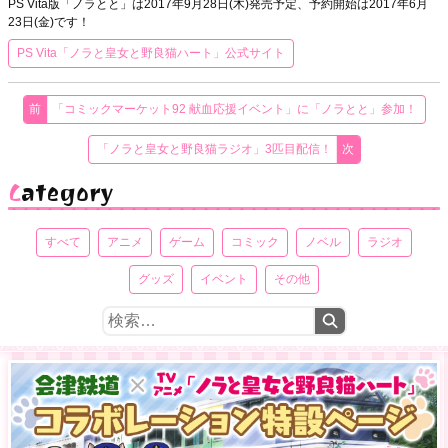
PS Vita版「ノラとと」は2017年9月28日(木)発売予定、予約開始は2017年6月
23日(金)です！
PS Vita「ノラと皇女と野良猫ハート」公式サイト
「コミックマーケット92 献血応援イベント」に「ノラとと」参加！
「ノラと皇女と野良猫ラジオ」3匹目配信！
Category
すべて
アニメ
ゲーム
コミック
ノベル
ラジオ
グッズ
イベント
その他