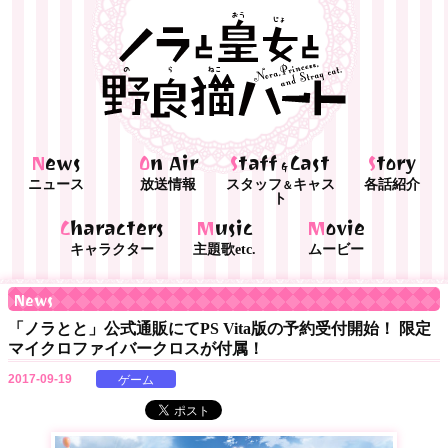
News
On Air
Staff
Cast
Story
&
ニュース
放送情報
スタッフ
キャス
各話紹介
＆
ト
Characters
Music
Movie
キャラクター
主題歌etc.
ムービー
News
「ノラとと」公式通販にてPS Vita版の予約受付開始！ 限定
マイクロファイバークロスが付属！
2017-09-19
ゲーム