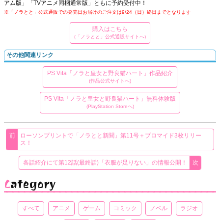
アム版」「TVアニメ同梱通常版」ともに予約受付中！
※「ノラとと」公式通販での発売日お届けのご注文は9/24（日）終日までとなります
購入はこちら
(「ノラとと」公式通販サイトへ)
その他関連リンク
PS Vita「ノラと皇女と野良猫ハート」作品紹介
(作品公式サイトへ)
PS Vita「ノラと皇女と野良猫ハート」無料体験版
(PlayStation Storeへ)
ローソンプリントで「ノラとと新聞」第11号＋ブロマイド3枚リリー
ス！
各話紹介にて第12話(最終話)「衣服が足りない」の情報公開！
Category
すべて
アニメ
ゲーム
コミック
ノベル
ラジオ