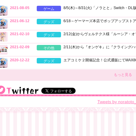
2021-08-05
8/5(木)～8/31(火)「ノラとと」Switch・D
ゲーム
2021-06-12
6/18～ゲーマーズ本店でポップアップスト
グッズ
2021-02-10
2/12(金)からヴェルテクス様「ルーシア
グッズ
2021-02-09
2/11(木)から『オンゲキ』に『クライン
その他
2020-12-22
エアコミケ２開催記念！公式通販にてMAX8
グッズ
もっと見る
Twitter
@noratoto_anime
Tweets by noratoto