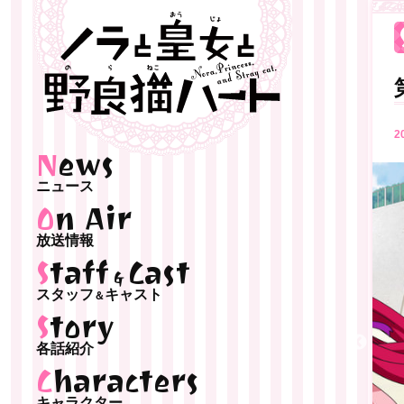
2
News
ニュース
On Air
放送情報
Staff
Cast
&
スタッフ
キャスト
＆
Story
各話紹介
Characters
キャラクター