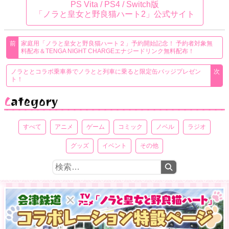
PS Vita / PS4 / Switch版
「ノラと皇女と野良猫ハート2」公式サイト
家庭用「ノラと皇女と野良猫ハート２」予約開始記念！ 予約者対象無
料配布＆TENGA NIGHT CHARGEエナジードリンク無料配布！
ノラととコラボ乗車券でノラとと列車に乗ると限定缶バッジプレゼン
ト！
Category
すべて
アニメ
ゲーム
コミック
ノベル
ラジオ
グッズ
イベント
その他