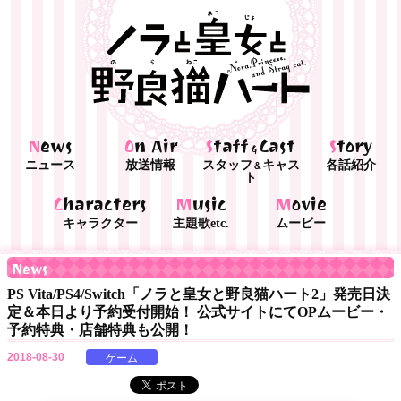
News
On Air
Staff
Cast
Story
&
ニュース
放送情報
スタッフ
キャス
各話紹介
＆
ト
Characters
Music
Movie
キャラクター
主題歌etc.
ムービー
News
PS Vita/PS4/Switch「ノラと皇女と野良猫ハート2」発売日決
定＆本日より予約受付開始！ 公式サイトにてOPムービー・
予約特典・店舗特典も公開！
2018-08-30
ゲーム