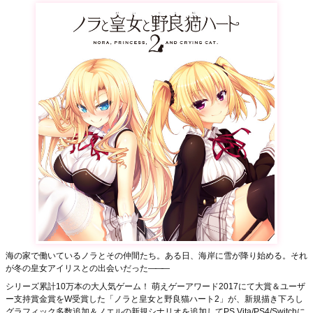
海の家で働いているノラとその仲間たち。ある日、海岸に雪が降り始める。それ
が冬の皇女アイリスとの出会いだった
―――
シリーズ累計10万本の大人気ゲーム！ 萌えゲーアワード2017にて大賞＆ユーザ
ー支持賞金賞をW受賞した「ノラと皇女と野良猫ハート2」が、新規描き下ろし
グラフィック多数追加＆ノエルの新規シナリオを追加してPS Vita/PS4/Switchに