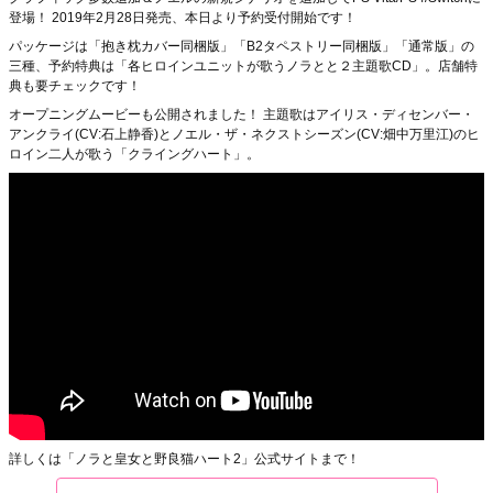
登場！ 2019年2月28日発売、本日より予約受付開始です！
パッケージは「抱き枕カバー同梱版」「B2タペストリー同梱版」「通常版」の
三種、予約特典は「各ヒロインユニットが歌うノラとと２主題歌CD」。店舗特
典も要チェックです！
オープニングムービーも公開されました！ 主題歌はアイリス・ディセンバー・
アンクライ(CV:石上静香)とノエル・ザ・ネクストシーズン(CV:畑中万里江)のヒ
ロイン二人が歌う「クライングハート」。
詳しくは「ノラと皇女と野良猫ハート2」公式サイトまで！